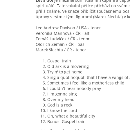
Let's Go!
je mezinárodní vokální skupina a cappel
spirituálů. Tato vokální pětice přichází na svém 
příliš známé. Ve snaze přiblížit současnému posl
úpravy s rytmickými figurami (Marek šlechta) v 
Lee Andrew Davison / USA - tenor
Veronika Mannová / ČR - alt
Tomáš Ludvíček / ČR - tenor
Oldřich Zeman / ČR - bas
Marek šlechta / ČR - tenor
Gospel train
Old ark is a movering
Tryin' to get home
Sing a quot;hoquot; that I have a wings of
Sometimes I feel like a motherless child
I couldn't hear nobody pray
I 'm gonna sing
Over my head
God is a rock
I know the Lord
Oh, what a beautiful city
Bonus: Gospel train