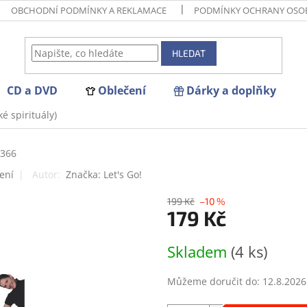
OBCHODNÍ PODMÍNKY A REKLAMACE
PODMÍNKY OCHRANY OSO
HLEDAT
CD a DVD
Oblečení
Dárky a doplňky
é spirituály)
366
ení
Značka:
Let's Go!
199 Kč
–10 %
179 Kč
Měrná
Skladem
(4 ks)
cena:
Můžeme doručit do:
12.8.2026