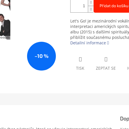
Přidat do košíku
Let's Go! je mezinárodní vokál
interpretaci amerických spirit
albu (2015) s dalšími spirituál
přiblížit současnému poslucha
Detailní informace
–10 %
TISK
ZEPTAT SE
Dop