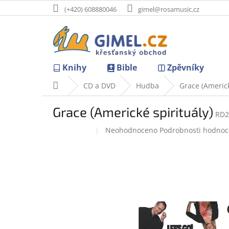
Přejít
(+420) 608880046
gimel@rosamusic.cz
na
obsah
Knihy
Bible
Zpěvníky
Domů
CD a DVD
Hudba
Grace (Americk
Grace (Americké spirituály)
RD2
Průměrné
Neohodnoceno
Podrobnosti hodnoc
Doprodej
hodnocení
produktu
je
0,0
z
5
hvězdiček.