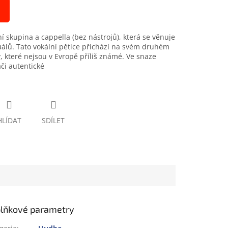
ní skupina a cappella (bez nástrojů), která se věnuje
uálů. Tato vokální pětice přichází na svém druhém
y, které nejsou v Evropě příliš známé. Ve snaze
či autentické
HLÍDAT
SDÍLET
lňkové parametry