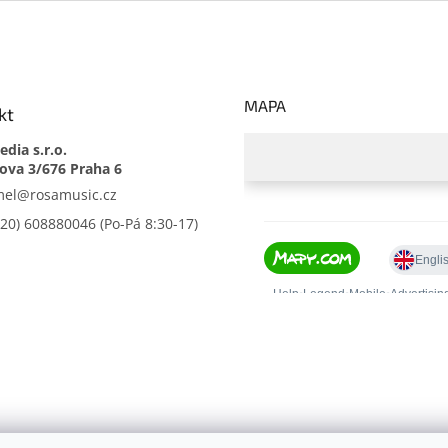
MAPA
kt
dia s.r.o.
mel
@
rosamusic.cz
420) 608880046