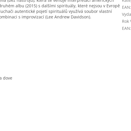
la (bez nástrojů), která se věnuje interpretaci amerických
Kate
druhém albu (2015) s dalšími spirituály, které nejsou v Evropě
EAN
uchači autentické pojetí spirituálů využívá soubor vlastní
Vyda
kombinaci s improvizací (Lee Andrew Davidson).
Rok 
EAN
 a dove