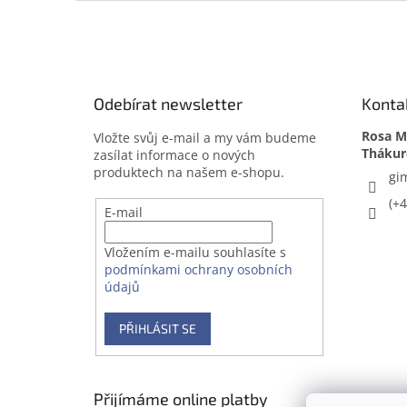
Z
á
p
a
t
Odebírat newsletter
Konta
í
Rosa Me
Vložte svůj e-mail a my vám budeme
zasílat informace o nových
produktech na našem e-shopu.
gi
(+
E-mail
Vložením e-mailu souhlasíte s
podmínkami ochrany osobních
údajů
PŘIHLÁSIT SE
Přijímáme online platby