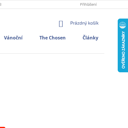
BNÍCH ÚDAJŮ
O NÁS
KONTAKTY
Přihlášení
NÁKUPNÍ
Prázdný košík
KOŠÍK
Vánoční
The Chosen
Články