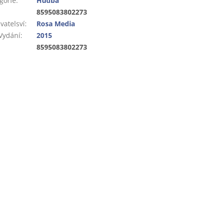
gorie
:
Hudba
:
8595083802273
vatelsví
:
Rosa Media
Vydání
:
2015
:
8595083802273