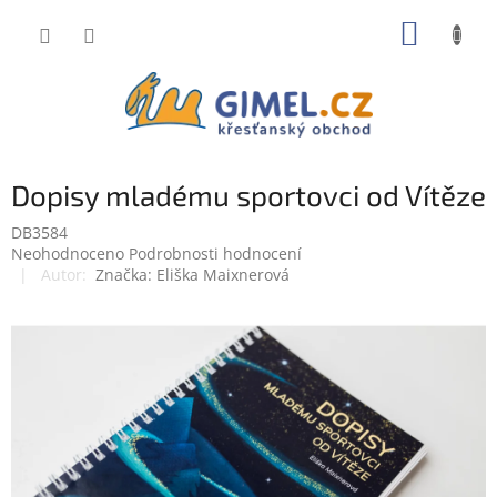
Přejít
NÁKUP
na
obsah
KOŠÍK
Dopisy mladému sportovci od Vítěze
DB3584
Průměrné
Neohodnoceno
Podrobnosti hodnocení
hodnocení
Značka:
Eliška Maixnerová
produktu
je
0,0
z
5
hvězdiček.