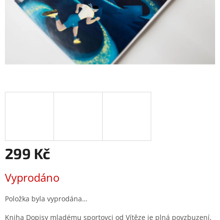
299 Kč
Měrná
Vyprodáno
cena:
Položka byla vyprodána…
Kniha Dopisy mladému sportovci od Vítěze je plná povzbuzení,