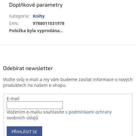
Doplňkové parametry
Kategorie
:
Knihy
EAN
:
9788011031978
Položka byla vyprodána…
Z
á
p
a
Odebírat newsletter
t
Vložte svůj e-mail a my vám budeme zasílat informace o nových
í
produktech na našem e-shopu.
E-mail
Vložením e-mailu souhlasíte s
podmínkami ochrany
osobních údajů
PŘIHLÁSIT SE