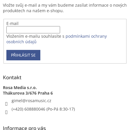
t
Vložte svůj e-mail a my vám budeme zasílat informace o nových
í
produktech na našem e-shopu.
E-mail
Vložením e-mailu souhlasíte s
podmínkami ochrany
osobních údajů
PŘIHLÁSIT SE
Kontakt
Rosa Media s.r.o.
gimel
@
rosamusic.cz
(+420) 608880046
Informace pro vás