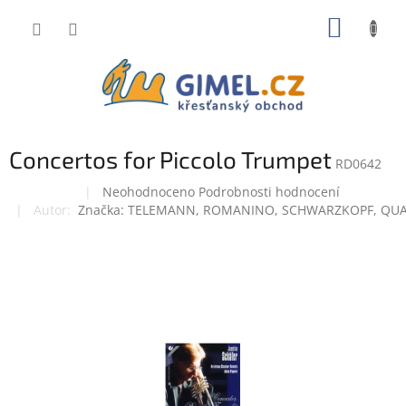
Přejít
NÁKUP
na
obsah
KOŠÍK
Concertos for Piccolo Trumpet
RD0642
Průměrné
Neohodnoceno
Podrobnosti hodnocení
Doprodej
hodnocení
Značka:
TELEMANN, ROMANINO, SCHWARZKOPF, QU
produktu
je
0,0
z
5
hvězdiček.