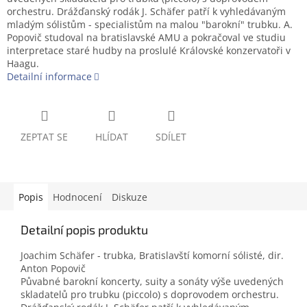
orchestru. Drážďanský rodák J. Schäfer patří k vyhledávaným
mladým sólistům - specialistům na malou "barokní" trubku. A.
Popovič studoval na bratislavské AMU a pokračoval ve studiu
interpretace staré hudby na proslulé Královské konzervatoři v
Haagu.
Detailní informace
ZEPTAT SE
HLÍDAT
SDÍLET
Popis
Hodnocení
Diskuze
Detailní popis produktu
Joachim Schäfer - trubka, Bratislavští komorní sólisté, dir.
Anton Popovič
Půvabné barokní koncerty, suity a sonáty výše uvedených
skladatelů pro trubku (piccolo) s doprovodem orchestru.