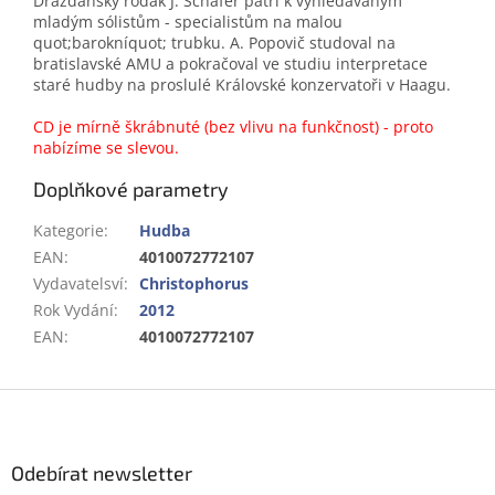
Drážďanský rodák J. Schäfer patří k vyhledávaným
mladým sólistům - specialistům na malou
quot;barokníquot; trubku. A. Popovič studoval na
bratislavské AMU a pokračoval ve studiu interpretace
staré hudby na proslulé Královské konzervatoři v Haagu.
CD je mírně škrábnuté (bez vlivu na funkčnost) - proto
nabízíme se slevou
.
Doplňkové parametry
Kategorie
:
Hudba
EAN
:
4010072772107
Vydavatelsví
:
Christophorus
Rok Vydání
:
2012
EAN
:
4010072772107
Z
á
p
a
Odebírat newsletter