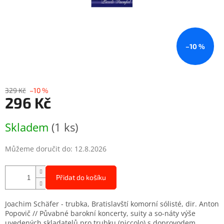
–10 %
329 Kč
–10 %
296 Kč
Měrná
Skladem
(1 ks)
cena:
Můžeme doručit do:
12.8.2026
Přidat do košíku
Joachim Schäfer - trubka, Bratislavští komorní sólisté, dir. Anton
Popovič // Půvabné barokní koncerty, suity a so-náty výše
uvedených skladatelů pro trubku (piccolo) s doprovodem