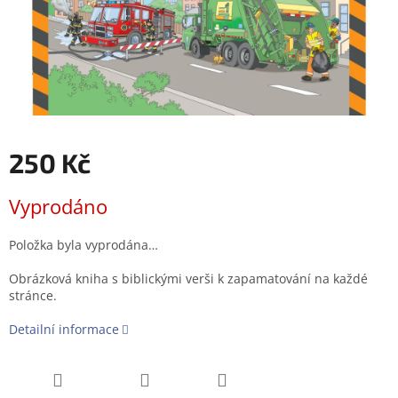
250 Kč
Měrná
Vyprodáno
cena:
Položka byla vyprodána…
Obrázková kniha s biblickými verši k zapamatování na každé
stránce.
Detailní informace