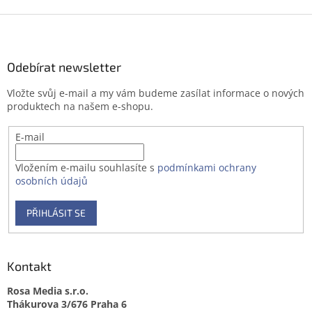
Z
á
p
a
Odebírat newsletter
t
Vložte svůj e-mail a my vám budeme zasílat informace o nových
í
produktech na našem e-shopu.
E-mail
Vložením e-mailu souhlasíte s
podmínkami ochrany
osobních údajů
PŘIHLÁSIT SE
Kontakt
Rosa Media s.r.o.