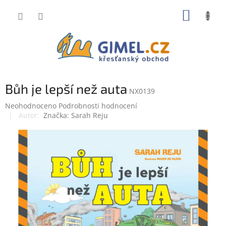
Přejít
NÁKUP
na
obsah
KOŠÍK
Bůh je lepší než auta
NX0139
Průměrné
Neohodnoceno
Podrobnosti hodnocení
hodnocení
Značka:
Sarah Reju
produktu
je
0,0
z
5
hvězdiček.