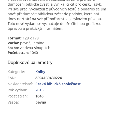
tlumočení biblické zvěsti a vynikající cit pro český jazyk.
Při své práci vycházeli z původních textů a podařilo se jim
nově přetlumočit biblickou zvěst do podoby, která ani
dnes neztrácí na své přímočarosti a jazykovém půvabu.
Toto nové vydání se vyznačuje dobře čitelnou grafickou
úpravou a praktickým formátem.
Formát:
128 x 178
Vazba:
pevná, lamino
Sazba:
ve dvou sloupcích
Počet stran:
1040
Doplňkové parametry
Kategorie
:
Knihy
EAN
:
8594160430224
Nakladatelství
:
Česká biblická společnost
Rok Vydání
:
2015
Počet stran
:
1040
Vazba
:
pevná