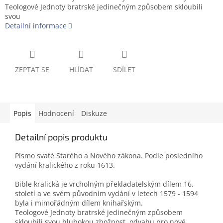
Teologové Jednoty bratrské jedinečným způsobem skloubili
svou
Detailní informace
ZEPTAT SE
HLÍDAT
SDÍLET
Popis
Hodnocení
Diskuze
Detailní popis produktu
Písmo svaté Starého a Nového zákona. Podle posledního
vydání kralického z roku 1613.
Bible kralická je vrcholným překladatelským dílem 16.
století a ve svém původním vydání v letech 1579 - 1594
byla i mimořádným dílem knihařským.
Teologové Jednoty bratrské jedinečným způsobem
skloubili svou hlubokou zbožnost, odvahu pro nové