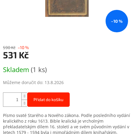
–10 %
590 Kč
–10 %
531 Kč
Měrná
Skladem
(1 ks)
cena:
Můžeme doručit do:
13.8.2026
Přidat do košíku
Písmo svaté Starého a Nového zákona. Podle posledního vydání
kralického z roku 1613. Bible kralická je vrcholným
překladatelským dílem 16. století a ve svém původním vydání v
letech 1579 - 1594 byla i mimořádným dílem knihařským.