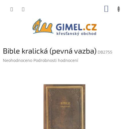
Přejít
NÁKUP
na
obsah
KOŠÍK
Bible kralická (pevná vazba)
DB2755
Průměrné
Neohodnoceno
Podrobnosti hodnocení
hodnocení
produktu
je
0,0
z
5
hvězdiček.