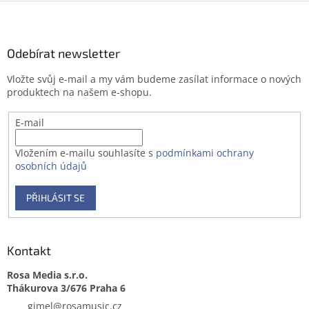
Z
á
p
a
Odebírat newsletter
t
Vložte svůj e-mail a my vám budeme zasílat informace o nových
í
produktech na našem e-shopu.
E-mail
Vložením e-mailu souhlasíte s
podmínkami ochrany
osobních údajů
PŘIHLÁSIT SE
Kontakt
Rosa Media s.r.o.
gimel
@
rosamusic.cz